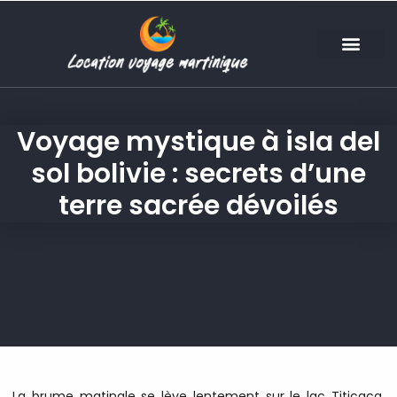
Voyage mystique à isla del
sol bolivie : secrets d’une
terre sacrée dévoilés
La brume matinale se lève lentement sur le lac Titicaca,